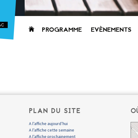
Aller
PROGRAMME
EVÈNEMENTS
au
contenu
AUJOURD’HUI
CETTE SEMAINE
PROCHAINEMENT
GRILLE HORAIRE
PROGRAMME
PDF
PLAN DU SITE
O
A l’affiche aujourd’hui
A l’affiche cette semaine
A l’affiche prochainement