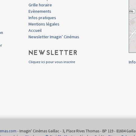
Grille horaire
Evènements
Infos pratiques
Mentions légales
Accueil
on
Newsletter Imagin’ Cinémas
er
NEWSLETTER
Info
Cliquez ici pour vous inscrire
nemas.com
- Imagin' Cinémas Gaillac - 3, Place Rives Thomas - BP 119 - 81604 Gaillac