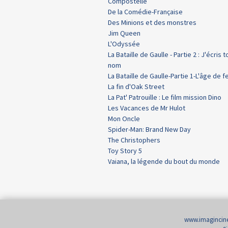
Compostelle
De la Comédie-Française
Des Minions et des monstres
Jim Queen
L'Odyssée
La Bataille de Gaulle - Partie 2 : J'écris t
nom
La Bataille de Gaulle-Partie 1-L'âge de f
La fin d'Oak Street
La Pat' Patrouille : Le film mission Dino
Les Vacances de Mr Hulot
Mon Oncle
Spider-Man: Brand New Day
The Christophers
Toy Story 5
Vaiana, la légende du bout du monde
www.imaginci