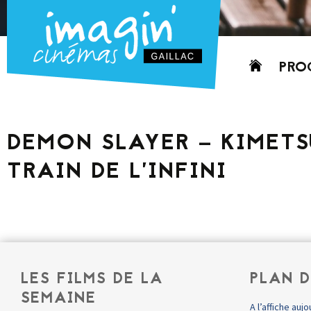
Aller
PRO
au
contenu
AUJO
CETT
DEMON SLAYER – KIMETSU
PROC
TRAIN DE L’INFINI
GRIL
P
PD
LES FILMS DE LA
PLAN D
SEMAINE
A l’affiche aujo