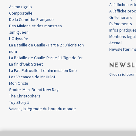
A l’affiche ce
Animo rigolo
A l’affiche pr
Compostelle
Grille horaire
De la Comédie-Française
Evènements
Des Minions et des monstres
Infos pratique
Jim Queen
Mentions léga
L'Odyssée
Accueil
La Bataille de Gaulle - Partie 2 : J'écris ton
Newsletter Im
nom
La Bataille de Gaulle-Partie 1-L'âge de fer
NEWSL
La fin d'Oak Street
La Pat' Patrouille : Le film mission Dino
Cliquez ici pour 
Les Vacances de Mr Hulot
Mon Oncle
Spider-Man: Brand New Day
The Christophers
Toy Story 5
Vaiana, la légende du bout du monde