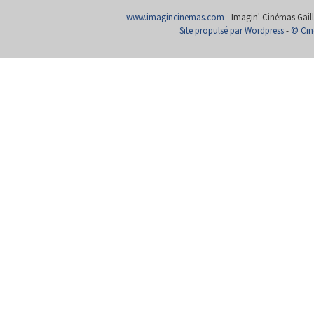
www.imagincinemas.com
- Imagin' Cinémas Gailla
Site propulsé par Wordpress
-
© Cin