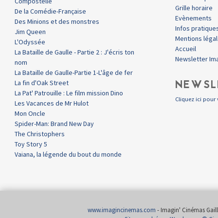
Compostelle
Grille horaire
De la Comédie-Française
Evènements
Des Minions et des monstres
Infos pratique
Jim Queen
Mentions léga
L'Odyssée
Accueil
La Bataille de Gaulle - Partie 2 : J'écris ton
Newsletter Im
nom
La Bataille de Gaulle-Partie 1-L'âge de fer
NEWSL
La fin d'Oak Street
La Pat' Patrouille : Le film mission Dino
Cliquez ici pour 
Les Vacances de Mr Hulot
Mon Oncle
Spider-Man: Brand New Day
The Christophers
Toy Story 5
Vaiana, la légende du bout du monde
www.imagincinemas.com
- Imagin' Cinémas Gailla