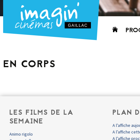
Aller
PRO
au
contenu
AUJO
CETT
EN CORPS
PROC
GRIL
P
PD
LES FILMS DE LA
PLAN D
SEMAINE
A l’affiche aujo
A l’affiche ce
Animo rigolo
A l’affiche pr