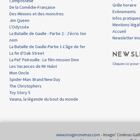
Compostelle
Grille horaire
De la Comédie-Française
Evènements
Des Minions et des monstres
Infos pratique
Jim Queen
Mentions léga
L'Odyssée
Accueil
La Bataille de Gaulle - Partie 2 : J'écris ton
Newsletter Im
nom
La Bataille de Gaulle-Partie 1-L'âge de fer
NEWSL
La fin d'Oak Street
La Pat' Patrouille : Le film mission Dino
Cliquez ici pour 
Les Vacances de Mr Hulot
Mon Oncle
Spider-Man: Brand New Day
The Christophers
Toy Story 5
Vaiana, la légende du bout du monde
www.imagincinemas.com
- Imagin' Cinémas Gailla