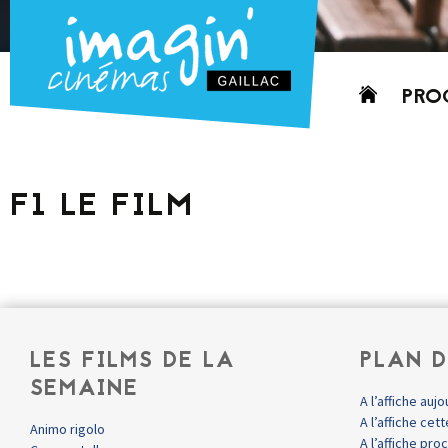
Aller
PRO
au
contenu
AUJO
CETT
F1 LE FILM
PROC
GRIL
P
PD
LES FILMS DE LA
PLAN D
SEMAINE
A l’affiche aujo
A l’affiche ce
Animo rigolo
A l’affiche pr