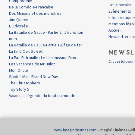
Compostelle
Grille horaire
De la Comédie-Française
Evènements
Des Minions et des monstres
Infos pratique
Jim Queen
Mentions léga
L'Odyssée
Accueil
La Bataille de Gaulle - Partie 2 : J'écris ton
Newsletter Im
nom
La Bataille de Gaulle-Partie 1-L'âge de fer
NEWSL
La fin d'Oak Street
La Pat' Patrouille : Le film mission Dino
Cliquez ici pour 
Les Vacances de Mr Hulot
Mon Oncle
Spider-Man: Brand New Day
The Christophers
Toy Story 5
Vaiana, la légende du bout du monde
www.imagincinemas.com
- Imagin' Cinémas Gailla