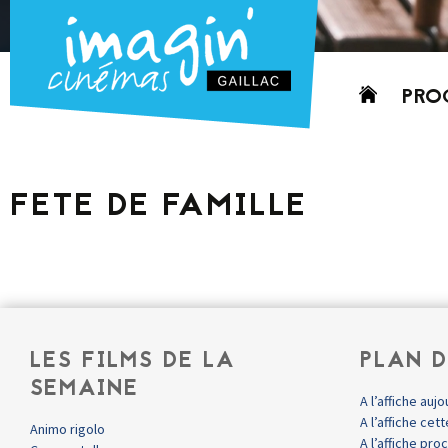
Aller
PRO
au
contenu
AUJO
CETT
FETE DE FAMILLE
PROC
GRIL
P
PD
LES FILMS DE LA
PLAN D
SEMAINE
A l’affiche aujo
A l’affiche ce
Animo rigolo
A l’affiche pr