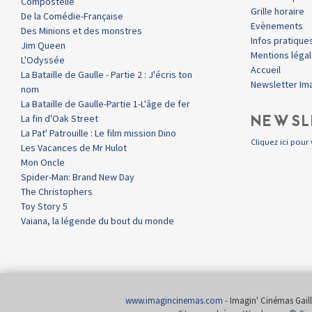
Compostelle
Grille horaire
De la Comédie-Française
Evènements
Des Minions et des monstres
Infos pratique
Jim Queen
Mentions léga
L'Odyssée
Accueil
La Bataille de Gaulle - Partie 2 : J'écris ton
Newsletter Im
nom
La Bataille de Gaulle-Partie 1-L'âge de fer
NEWSL
La fin d'Oak Street
La Pat' Patrouille : Le film mission Dino
Cliquez ici pour 
Les Vacances de Mr Hulot
Mon Oncle
Spider-Man: Brand New Day
The Christophers
Toy Story 5
Vaiana, la légende du bout du monde
www.imagincinemas.com
- Imagin' Cinémas Gailla