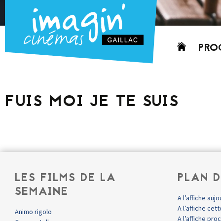
Aller
PRO
au
contenu
AUJO
CETT
FUIS MOI JE TE SUIS
PROC
GRIL
P
PD
LES FILMS DE LA
PLAN D
SEMAINE
A l’affiche aujo
A l’affiche ce
Animo rigolo
A l’affiche pr