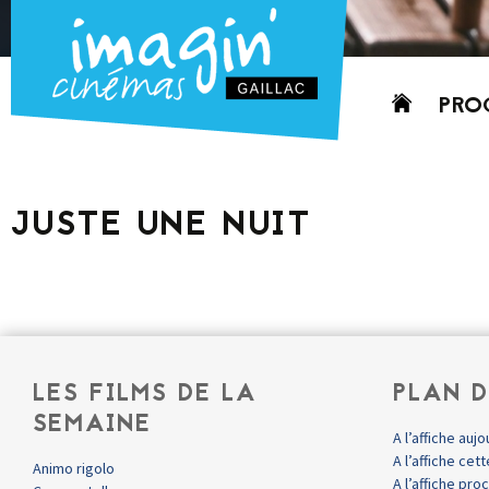
Aller
PRO
au
contenu
AUJO
CETT
JUSTE UNE NUIT
PROC
GRIL
P
PD
LES FILMS DE LA
PLAN D
SEMAINE
A l’affiche aujo
A l’affiche ce
Animo rigolo
A l’affiche pr