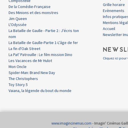
Compostelle
Grille horaire
De la Comédie-Française
Evènements
Des Minions et des monstres
Infos pratique
Jim Queen
Mentions léga
L'Odyssée
Accueil
La Bataille de Gaulle - Partie 2 : J'écris ton
Newsletter Im
nom
La Bataille de Gaulle-Partie 1-L'âge de fer
NEWSL
La fin d'Oak Street
La Pat' Patrouille : Le film mission Dino
Cliquez ici pour 
Les Vacances de Mr Hulot
Mon Oncle
Spider-Man: Brand New Day
The Christophers
Toy Story 5
Vaiana, la légende du bout du monde
www.imagincinemas.com
- Imagin' Cinémas Gailla