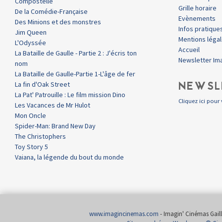
Compostelle
Grille horaire
De la Comédie-Française
Evènements
Des Minions et des monstres
Infos pratique
Jim Queen
Mentions léga
L'Odyssée
Accueil
La Bataille de Gaulle - Partie 2 : J'écris ton
Newsletter Im
nom
La Bataille de Gaulle-Partie 1-L'âge de fer
NEWSL
La fin d'Oak Street
La Pat' Patrouille : Le film mission Dino
Cliquez ici pour 
Les Vacances de Mr Hulot
Mon Oncle
Spider-Man: Brand New Day
The Christophers
Toy Story 5
Vaiana, la légende du bout du monde
www.imagincinemas.com
- Imagin' Cinémas Gailla