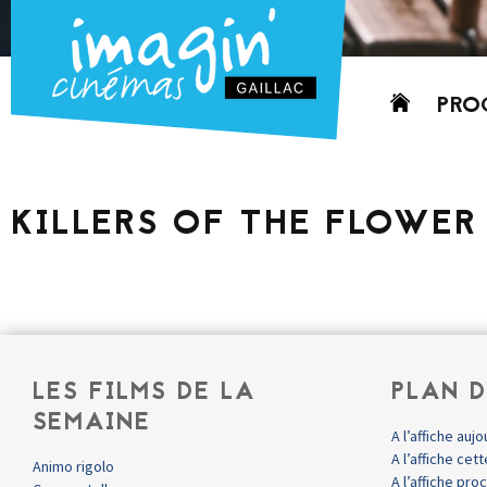
Aller
PRO
au
contenu
AUJO
CETT
KILLERS OF THE FLOWE
PROC
GRIL
P
PD
LES FILMS DE LA
PLAN D
SEMAINE
A l’affiche aujo
A l’affiche ce
Animo rigolo
A l’affiche pr