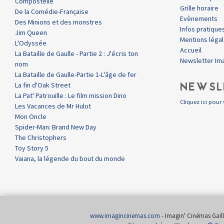
Compostelle
Grille horaire
De la Comédie-Française
Evènements
Des Minions et des monstres
Infos pratique
Jim Queen
Mentions léga
L'Odyssée
Accueil
La Bataille de Gaulle - Partie 2 : J'écris ton
Newsletter Im
nom
La Bataille de Gaulle-Partie 1-L'âge de fer
NEWSL
La fin d'Oak Street
La Pat' Patrouille : Le film mission Dino
Cliquez ici pour 
Les Vacances de Mr Hulot
Mon Oncle
Spider-Man: Brand New Day
The Christophers
Toy Story 5
Vaiana, la légende du bout du monde
www.imagincinemas.com
- Imagin' Cinémas Gailla