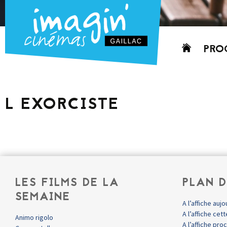
Aller
PRO
au
contenu
AUJO
CETT
L EXORCISTE
PROC
GRIL
P
PD
LES FILMS DE LA
PLAN D
SEMAINE
A l’affiche aujo
A l’affiche ce
Animo rigolo
A l’affiche pr