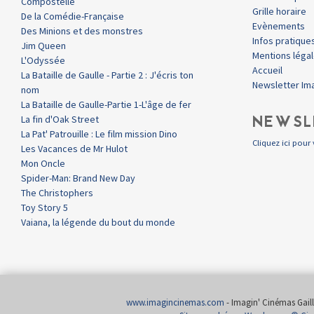
Compostelle
Grille horaire
De la Comédie-Française
Evènements
Des Minions et des monstres
Infos pratique
Jim Queen
Mentions léga
L'Odyssée
Accueil
La Bataille de Gaulle - Partie 2 : J'écris ton
Newsletter Im
nom
La Bataille de Gaulle-Partie 1-L'âge de fer
NEWSL
La fin d'Oak Street
La Pat' Patrouille : Le film mission Dino
Cliquez ici pour 
Les Vacances de Mr Hulot
Mon Oncle
Spider-Man: Brand New Day
The Christophers
Toy Story 5
Vaiana, la légende du bout du monde
www.imagincinemas.com
- Imagin' Cinémas Gailla