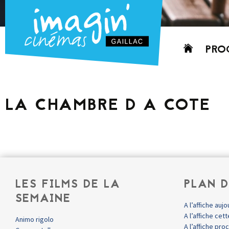
Aller
PRO
au
contenu
AUJO
CETT
LA CHAMBRE D A COTE
PROC
GRIL
P
PD
LES FILMS DE LA
PLAN D
SEMAINE
A l’affiche aujo
A l’affiche ce
Animo rigolo
A l’affiche pr