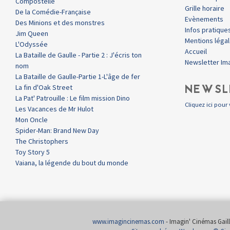
Compostelle
Grille horaire
De la Comédie-Française
Evènements
Des Minions et des monstres
Infos pratique
Jim Queen
Mentions léga
L'Odyssée
Accueil
La Bataille de Gaulle - Partie 2 : J'écris ton
Newsletter Im
nom
La Bataille de Gaulle-Partie 1-L'âge de fer
NEWSL
La fin d'Oak Street
La Pat' Patrouille : Le film mission Dino
Cliquez ici pour 
Les Vacances de Mr Hulot
Mon Oncle
Spider-Man: Brand New Day
The Christophers
Toy Story 5
Vaiana, la légende du bout du monde
www.imagincinemas.com
- Imagin' Cinémas Gailla