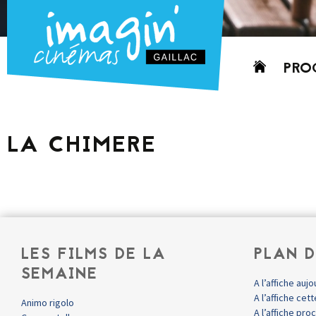
Aller
PRO
au
contenu
AUJO
CETT
LA CHIMERE
PROC
GRIL
P
PD
LES FILMS DE LA
PLAN D
SEMAINE
A l’affiche aujo
A l’affiche ce
Animo rigolo
A l’affiche pr