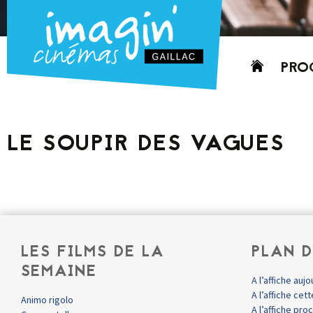
Aller
PRO
au
contenu
AUJO
CETT
LE SOUPIR DES VAGUES
PROC
GRIL
P
PD
LES FILMS DE LA
PLAN D
SEMAINE
A l’affiche aujo
A l’affiche ce
Animo rigolo
A l’affiche pr