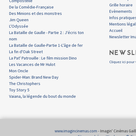
Compostelle
Grille horaire
De la Comédie-Française
Evènements
Des Minions et des monstres
Infos pratique
Jim Queen
Mentions léga
L'Odyssée
Accueil
La Bataille de Gaulle - Partie 2 : J'écris ton
Newsletter Im
nom
La Bataille de Gaulle-Partie 1-L'âge de fer
NEWSL
La fin d'Oak Street
La Pat' Patrouille : Le film mission Dino
Cliquez ici pour 
Les Vacances de Mr Hulot
Mon Oncle
Spider-Man: Brand New Day
The Christophers
Toy Story 5
Vaiana, la légende du bout du monde
www.imagincinemas.com
- Imagin' Cinémas Gailla