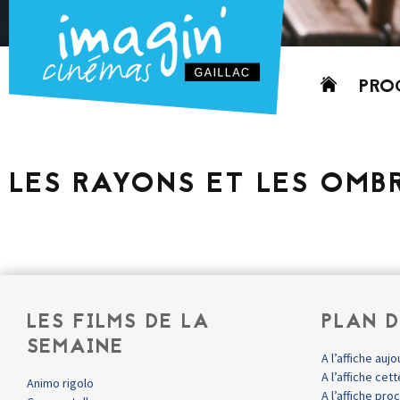
Aller
PRO
au
contenu
AUJO
CETT
LES RAYONS ET LES OMB
PROC
GRIL
P
PD
LES FILMS DE LA
PLAN D
SEMAINE
A l’affiche aujo
A l’affiche ce
Animo rigolo
A l’affiche pr