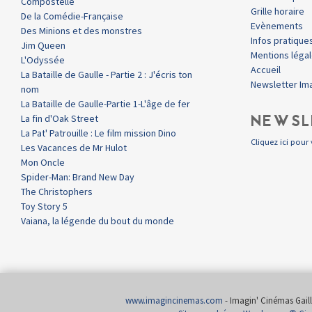
Compostelle
Grille horaire
De la Comédie-Française
Evènements
Des Minions et des monstres
Infos pratique
Jim Queen
Mentions léga
L'Odyssée
Accueil
La Bataille de Gaulle - Partie 2 : J'écris ton
Newsletter Im
nom
La Bataille de Gaulle-Partie 1-L'âge de fer
NEWSL
La fin d'Oak Street
La Pat' Patrouille : Le film mission Dino
Cliquez ici pour 
Les Vacances de Mr Hulot
Mon Oncle
Spider-Man: Brand New Day
The Christophers
Toy Story 5
Vaiana, la légende du bout du monde
www.imagincinemas.com
- Imagin' Cinémas Gailla