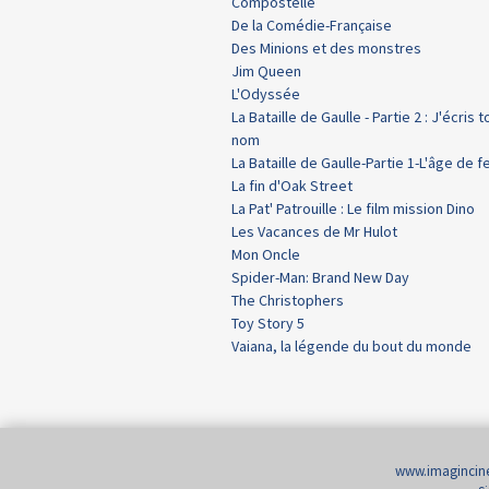
Compostelle
De la Comédie-Française
Des Minions et des monstres
Jim Queen
L'Odyssée
La Bataille de Gaulle - Partie 2 : J'écris t
nom
La Bataille de Gaulle-Partie 1-L'âge de f
La fin d'Oak Street
La Pat' Patrouille : Le film mission Dino
Les Vacances de Mr Hulot
Mon Oncle
Spider-Man: Brand New Day
The Christophers
Toy Story 5
Vaiana, la légende du bout du monde
www.imaginci