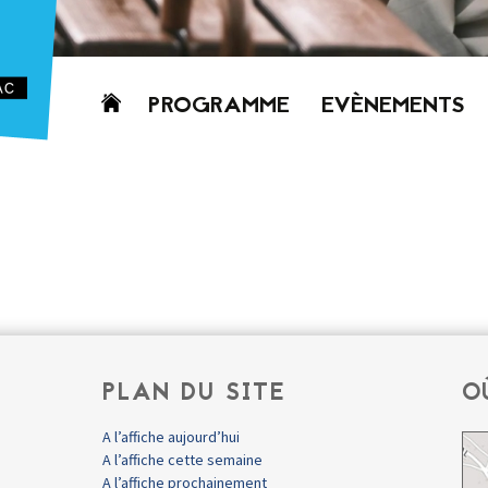
Aller
PROGRAMME
EVÈNEMENTS
au
contenu
AUJOURD’HUI
CETTE SEMAINE
PROCHAINEMENT
GRILLE HORAIRE
PROGRAMME
PDF
PLAN DU SITE
O
A l’affiche aujourd’hui
A l’affiche cette semaine
A l’affiche prochainement