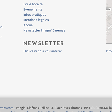
Grille horaire
Evènements
Infos pratiques
Mentions légales
Accueil
on
Newsletter Imagin’ Cinémas
er
NEWSLETTER
Info
Cliquez ici pour vous inscrire
nemas.com
- Imagin' Cinémas Gaillac - 3, Place Rives Thomas - BP 119 - 81604 Gaillac