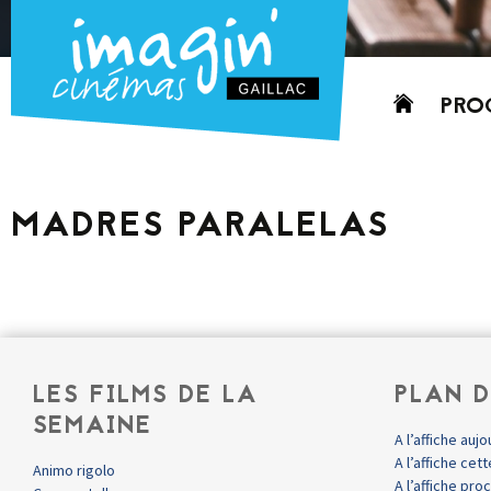
Aller
PRO
au
contenu
AUJO
CETT
MADRES PARALELAS
PROC
GRIL
P
PD
LES FILMS DE LA
PLAN D
SEMAINE
A l’affiche aujo
A l’affiche ce
Animo rigolo
A l’affiche pr