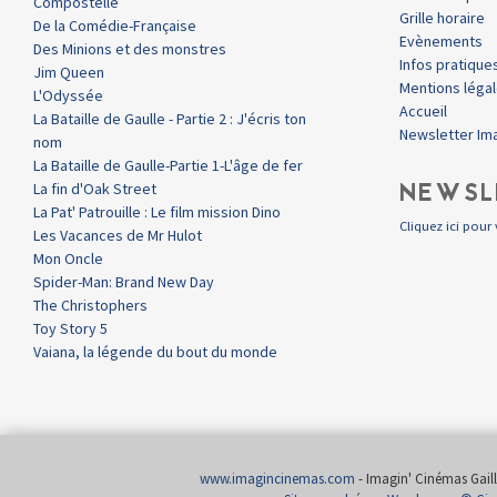
Compostelle
Grille horaire
De la Comédie-Française
Evènements
Des Minions et des monstres
Infos pratique
Jim Queen
Mentions léga
L'Odyssée
Accueil
La Bataille de Gaulle - Partie 2 : J'écris ton
Newsletter Im
nom
La Bataille de Gaulle-Partie 1-L'âge de fer
NEWSL
La fin d'Oak Street
La Pat' Patrouille : Le film mission Dino
Cliquez ici pour 
Les Vacances de Mr Hulot
Mon Oncle
Spider-Man: Brand New Day
The Christophers
Toy Story 5
Vaiana, la légende du bout du monde
www.imagincinemas.com
- Imagin' Cinémas Gailla