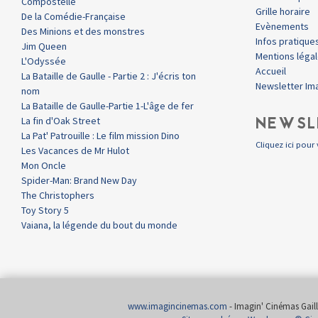
Compostelle
Grille horaire
De la Comédie-Française
Evènements
Des Minions et des monstres
Infos pratique
Jim Queen
Mentions léga
L'Odyssée
Accueil
La Bataille de Gaulle - Partie 2 : J'écris ton
Newsletter Im
nom
La Bataille de Gaulle-Partie 1-L'âge de fer
NEWSL
La fin d'Oak Street
La Pat' Patrouille : Le film mission Dino
Cliquez ici pour 
Les Vacances de Mr Hulot
Mon Oncle
Spider-Man: Brand New Day
The Christophers
Toy Story 5
Vaiana, la légende du bout du monde
www.imagincinemas.com
- Imagin' Cinémas Gailla