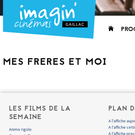
Aller
PRO
au
contenu
AUJO
CETT
MES FRERES ET MOI
PROC
GRIL
P
PD
LES FILMS DE LA
PLAN D
SEMAINE
A l’affiche aujo
A l’affiche ce
Animo rigolo
A l’affiche pr