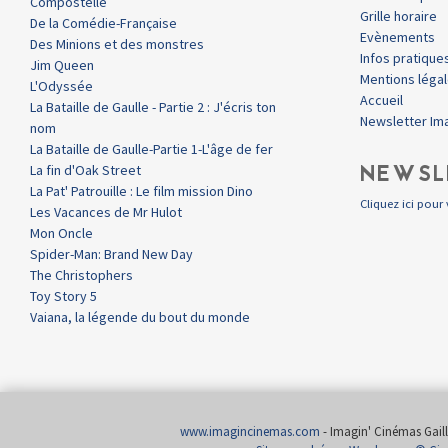
Compostelle
Grille horaire
De la Comédie-Française
Evènements
Des Minions et des monstres
Infos pratique
Jim Queen
Mentions léga
L'Odyssée
Accueil
La Bataille de Gaulle - Partie 2 : J'écris ton
Newsletter Im
nom
La Bataille de Gaulle-Partie 1-L'âge de fer
NEWSL
La fin d'Oak Street
La Pat' Patrouille : Le film mission Dino
Cliquez ici pour 
Les Vacances de Mr Hulot
Mon Oncle
Spider-Man: Brand New Day
The Christophers
Toy Story 5
Vaiana, la légende du bout du monde
www.imagincinemas.com
- Imagin' Cinémas Gailla