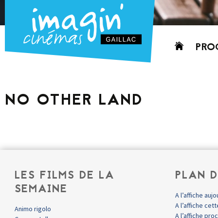
Aller
PRO
au
contenu
AUJO
CETT
NO OTHER LAND
PROC
GRIL
P
PD
LES FILMS DE LA
PLAN D
SEMAINE
A l’affiche aujo
A l’affiche ce
Animo rigolo
A l’affiche pr