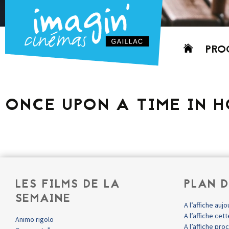
Aller
PRO
au
contenu
AUJO
CETT
ONCE UPON A TIME IN 
PROC
GRIL
P
PD
LES FILMS DE LA
PLAN D
SEMAINE
A l’affiche aujo
A l’affiche ce
Animo rigolo
A l’affiche pr