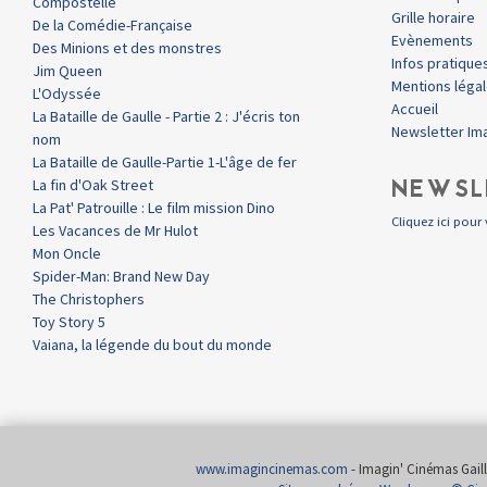
Compostelle
Grille horaire
De la Comédie-Française
Evènements
Des Minions et des monstres
Infos pratique
Jim Queen
Mentions léga
L'Odyssée
Accueil
La Bataille de Gaulle - Partie 2 : J'écris ton
Newsletter Im
nom
La Bataille de Gaulle-Partie 1-L'âge de fer
NEWSL
La fin d'Oak Street
La Pat' Patrouille : Le film mission Dino
Cliquez ici pour 
Les Vacances de Mr Hulot
Mon Oncle
Spider-Man: Brand New Day
The Christophers
Toy Story 5
Vaiana, la légende du bout du monde
www.imagincinemas.com
- Imagin' Cinémas Gailla