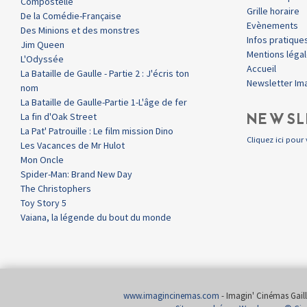
Compostelle
Grille horaire
De la Comédie-Française
Evènements
Des Minions et des monstres
Infos pratique
Jim Queen
Mentions léga
L'Odyssée
Accueil
La Bataille de Gaulle - Partie 2 : J'écris ton
Newsletter Im
nom
La Bataille de Gaulle-Partie 1-L'âge de fer
NEWSL
La fin d'Oak Street
La Pat' Patrouille : Le film mission Dino
Cliquez ici pour 
Les Vacances de Mr Hulot
Mon Oncle
Spider-Man: Brand New Day
The Christophers
Toy Story 5
Vaiana, la légende du bout du monde
www.imagincinemas.com
- Imagin' Cinémas Gailla