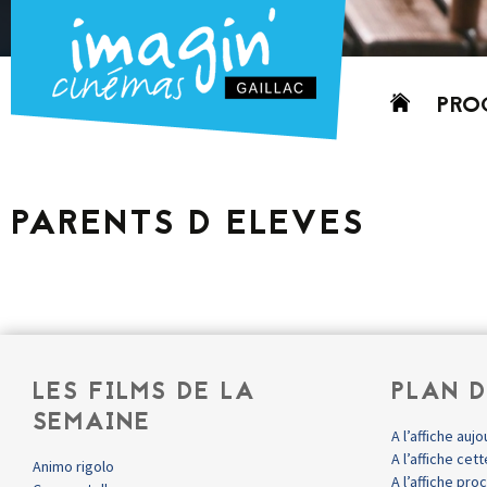
Aller
PRO
au
contenu
AUJO
CETT
PARENTS D ELEVES
PROC
GRIL
P
PD
LES FILMS DE LA
PLAN D
SEMAINE
A l’affiche aujo
A l’affiche ce
Animo rigolo
A l’affiche pr