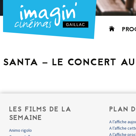
Aller
PRO
au
contenu
AUJO
CETT
SANTA – LE CONCERT A
PROC
GRIL
P
PD
LES FILMS DE LA
PLAN D
SEMAINE
A l’affiche aujo
A l’affiche ce
Animo rigolo
A l’affiche pr