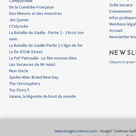
Compostelle
Grille horaire
De la Comédie-Française
Evènements
Des Minions et des monstres
Infos pratique
Jim Queen
Mentions léga
L'Odyssée
Accueil
La Bataille de Gaulle - Partie 2 : J'écris ton
Newsletter Im
nom
La Bataille de Gaulle-Partie 1-L'âge de fer
NEWSL
La fin d'Oak Street
La Pat' Patrouille : Le film mission Dino
Cliquez ici pour 
Les Vacances de Mr Hulot
Mon Oncle
Spider-Man: Brand New Day
The Christophers
Toy Story 5
Vaiana, la légende du bout du monde
www.imagincinemas.com
- Imagin' Cinémas Gailla