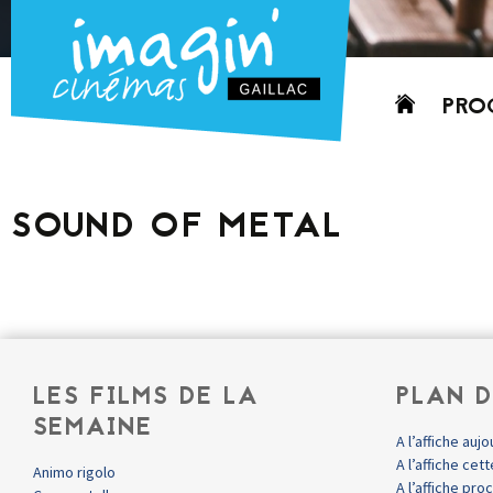
Aller
PRO
au
contenu
AUJO
CETT
SOUND OF METAL
PROC
GRIL
P
PD
LES FILMS DE LA
PLAN D
SEMAINE
A l’affiche aujo
A l’affiche ce
Animo rigolo
A l’affiche pr