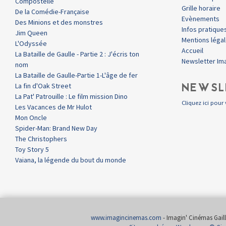
Compostelle
Grille horaire
De la Comédie-Française
Evènements
Des Minions et des monstres
Infos pratique
Jim Queen
Mentions léga
L'Odyssée
Accueil
La Bataille de Gaulle - Partie 2 : J'écris ton
Newsletter Im
nom
La Bataille de Gaulle-Partie 1-L'âge de fer
NEWSL
La fin d'Oak Street
La Pat' Patrouille : Le film mission Dino
Cliquez ici pour 
Les Vacances de Mr Hulot
Mon Oncle
Spider-Man: Brand New Day
The Christophers
Toy Story 5
Vaiana, la légende du bout du monde
www.imagincinemas.com
- Imagin' Cinémas Gailla