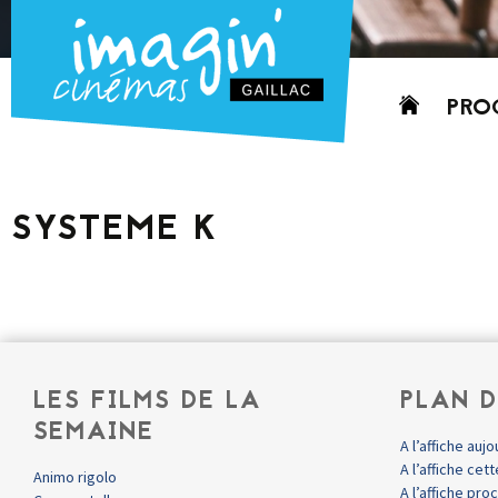
Aller
PRO
au
contenu
AUJO
CETT
SYSTEME K
PROC
GRIL
P
PD
LES FILMS DE LA
PLAN D
SEMAINE
A l’affiche aujo
A l’affiche ce
Animo rigolo
A l’affiche pr