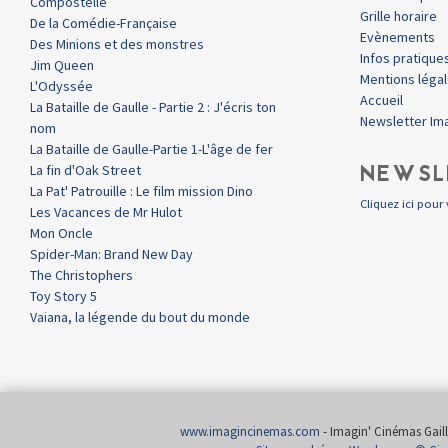
Compostelle
Grille horaire
De la Comédie-Française
Evènements
Des Minions et des monstres
Infos pratique
Jim Queen
Mentions léga
L'Odyssée
Accueil
La Bataille de Gaulle - Partie 2 : J'écris ton
Newsletter Im
nom
La Bataille de Gaulle-Partie 1-L'âge de fer
NEWSL
La fin d'Oak Street
La Pat' Patrouille : Le film mission Dino
Cliquez ici pour 
Les Vacances de Mr Hulot
Mon Oncle
Spider-Man: Brand New Day
The Christophers
Toy Story 5
Vaiana, la légende du bout du monde
www.imagincinemas.com
- Imagin' Cinémas Gailla