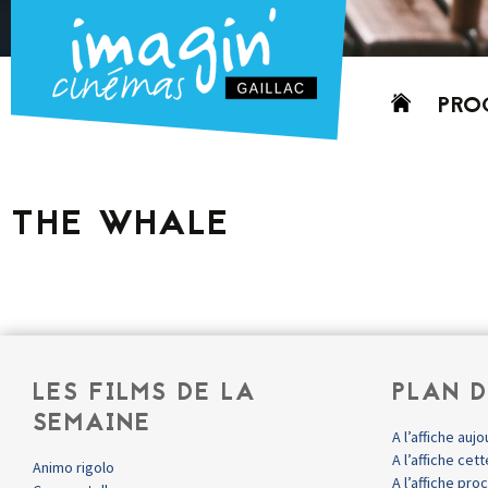
Aller
PRO
au
contenu
AUJO
CETT
THE WHALE
PROC
GRIL
P
PD
LES FILMS DE LA
PLAN D
SEMAINE
A l’affiche aujo
A l’affiche ce
Animo rigolo
A l’affiche pr