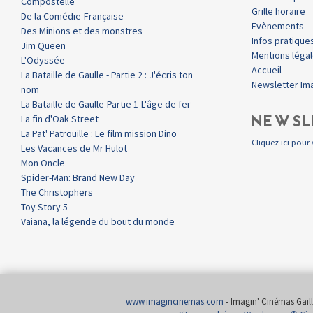
Compostelle
Grille horaire
De la Comédie-Française
Evènements
Des Minions et des monstres
Infos pratique
Jim Queen
Mentions léga
L'Odyssée
Accueil
La Bataille de Gaulle - Partie 2 : J'écris ton
Newsletter Im
nom
La Bataille de Gaulle-Partie 1-L'âge de fer
NEWSL
La fin d'Oak Street
La Pat' Patrouille : Le film mission Dino
Cliquez ici pour 
Les Vacances de Mr Hulot
Mon Oncle
Spider-Man: Brand New Day
The Christophers
Toy Story 5
Vaiana, la légende du bout du monde
www.imagincinemas.com
- Imagin' Cinémas Gailla