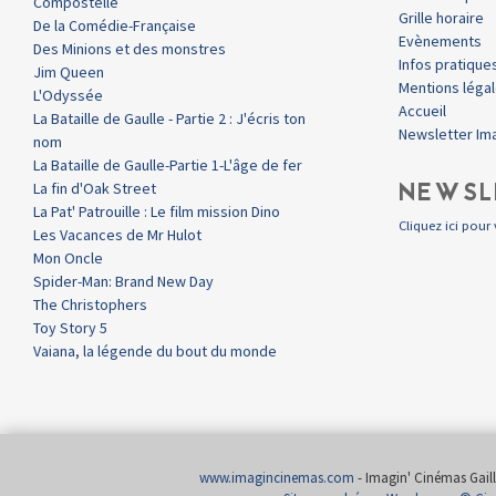
Compostelle
Grille horaire
De la Comédie-Française
Evènements
Des Minions et des monstres
Infos pratique
Jim Queen
Mentions léga
L'Odyssée
Accueil
La Bataille de Gaulle - Partie 2 : J'écris ton
Newsletter Im
nom
La Bataille de Gaulle-Partie 1-L'âge de fer
NEWSL
La fin d'Oak Street
La Pat' Patrouille : Le film mission Dino
Cliquez ici pour 
Les Vacances de Mr Hulot
Mon Oncle
Spider-Man: Brand New Day
The Christophers
Toy Story 5
Vaiana, la légende du bout du monde
www.imagincinemas.com
- Imagin' Cinémas Gailla