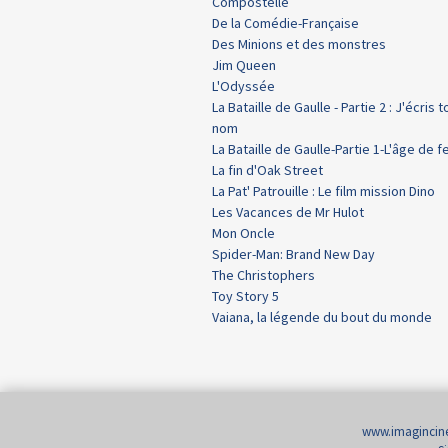
Compostelle
De la Comédie-Française
Des Minions et des monstres
Jim Queen
L'Odyssée
La Bataille de Gaulle - Partie 2 : J'écris t
nom
La Bataille de Gaulle-Partie 1-L'âge de f
La fin d'Oak Street
La Pat' Patrouille : Le film mission Dino
Les Vacances de Mr Hulot
Mon Oncle
Spider-Man: Brand New Day
The Christophers
Toy Story 5
Vaiana, la légende du bout du monde
www.imaginci