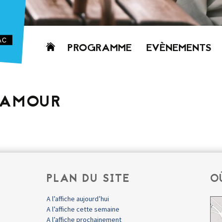
Aller
PROGRAMME
EVÈNEMENTS
au
contenu
AUJOURD’HUI
CETTE SEMAINE
 AMOUR
PROCHAINEMENT
GRILLE HORAIRE
PROGRAMME
PDF
PLAN DU SITE
O
A l’affiche aujourd’hui
A l’affiche cette semaine
A l’affiche prochainement