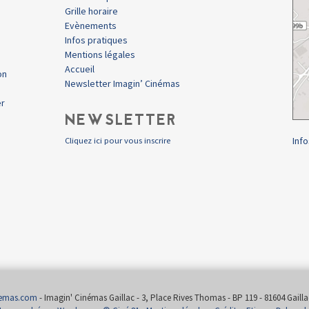
Grille horaire
Evènements
Infos pratiques
Mentions légales
Accueil
on
Newsletter Imagin’ Cinémas
er
NEWSLETTER
Info
Cliquez ici pour vous inscrire
nemas.com
- Imagin' Cinémas Gaillac - 3, Place Rives Thomas - BP 119 - 81604 Gaillac