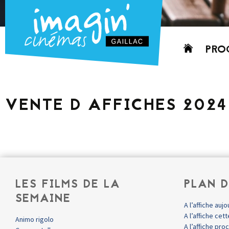
Aller
PRO
au
contenu
AUJO
CETT
VENTE D AFFICHES 2024
PROC
GRIL
P
PD
LES FILMS DE LA
PLAN D
SEMAINE
A l’affiche aujo
A l’affiche ce
Animo rigolo
A l’affiche pr