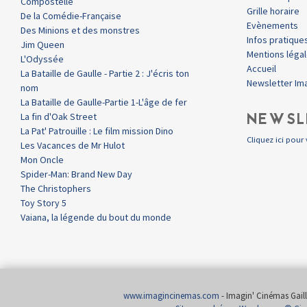
Compostelle
Grille horaire
De la Comédie-Française
Evènements
Des Minions et des monstres
Infos pratique
Jim Queen
Mentions léga
L'Odyssée
Accueil
La Bataille de Gaulle - Partie 2 : J'écris ton
Newsletter Im
nom
La Bataille de Gaulle-Partie 1-L'âge de fer
NEWSL
La fin d'Oak Street
La Pat' Patrouille : Le film mission Dino
Cliquez ici pour 
Les Vacances de Mr Hulot
Mon Oncle
Spider-Man: Brand New Day
The Christophers
Toy Story 5
Vaiana, la légende du bout du monde
www.imagincinemas.com
- Imagin' Cinémas Gailla