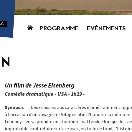
Aller
PROGRAMME
EVÈNEMENTS
au
contenu
AUJOURD’HUI
CETTE SEMAINE
IN
PROCHAINEMENT
GRILLE HORAIRE
PROGRAMME
Un film de Jesse Eisenberg
PDF
Comédie dramatique - USA - 1h29 -
Synopsis
Deux cousins aux caractères diamétralement opposé
à l’occasion d’un voyage en Pologne afin d’honorer la mémoire
Leur odyssée va prendre une tournure inattendue lorsque les vie
improbable vont refaire surface avec, en toile de fond, l’histoi