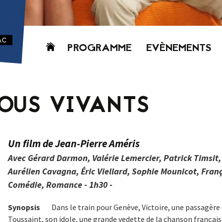
Aller
PROGRAMME
EVÈNEMENTS
au
contenu
AUJOURD’HUI
CETTE SEMAINE
OUS VIVANTS
PROCHAINEMENT
GRILLE HORAIRE
PROGRAMME
Un film de Jean-Pierre Améris
PDF
Avec Gérard Darmon, Valérie Lemercier, Patrick Timsit,
Aurélien Cavagna, Éric Viellard, Sophie Mounicot, Fran
Comédie, Romance - 1h30 -
Synopsis
Dans le train pour Genève, Victoire, une passagère
Toussaint, son idole, une grande vedette de la chanson française