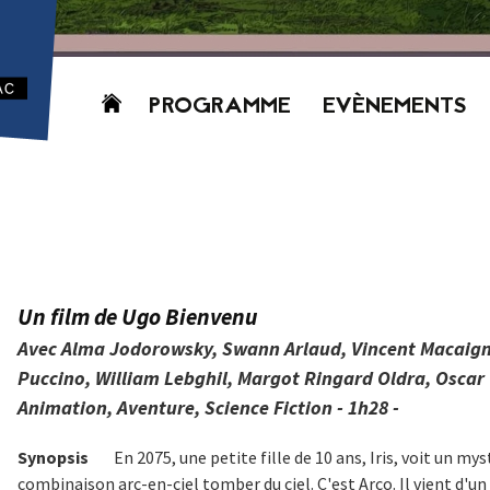
Aller
PROGRAMME
EVÈNEMENTS
au
contenu
AUJOURD’HUI
CETTE SEMAINE
PROCHAINEMENT
GRILLE HORAIRE
PROGRAMME
Un film de Ugo Bienvenu
PDF
Avec Alma Jodorowsky, Swann Arlaud, Vincent Macaign
Puccino, William Lebghil, Margot Ringard Oldra, Oscar 
Animation, Aventure, Science Fiction - 1h28 -
Synopsis
En 2075, une petite fille de 10 ans, Iris, voit un my
combinaison arc-en-ciel tomber du ciel. C'est Arco. Il vient d'un 