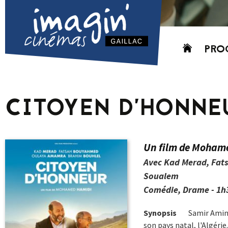
Aller
PRO
au
contenu
AUJO
CETT
CITOYEN D’HONNE
PROC
GRIL
P
Un film de Moham
PD
Avec Kad Merad, Fat
Soualem
Comédie, Drame - 1h3
Synopsis
Samir Amin e
son pays natal, l'Algérie