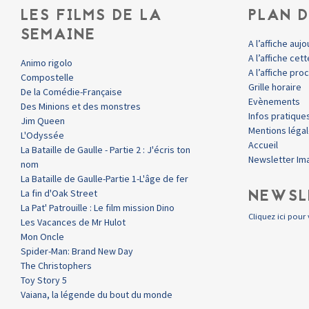
LES FILMS DE LA
PLAN D
SEMAINE
A l’affiche aujo
A l’affiche ce
Animo rigolo
A l’affiche pr
Compostelle
Grille horaire
De la Comédie-Française
Evènements
Des Minions et des monstres
Infos pratique
Jim Queen
Mentions léga
L'Odyssée
Accueil
La Bataille de Gaulle - Partie 2 : J'écris ton
Newsletter Im
nom
La Bataille de Gaulle-Partie 1-L'âge de fer
NEWSL
La fin d'Oak Street
La Pat' Patrouille : Le film mission Dino
Cliquez ici pour 
Les Vacances de Mr Hulot
Mon Oncle
Spider-Man: Brand New Day
The Christophers
Toy Story 5
Vaiana, la légende du bout du monde