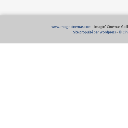
www.imagincinemas.com
- Imagin' Cinémas Gailla
Site propulsé par Wordpress
-
© Cin