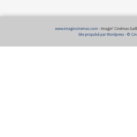
www.imagincinemas.com
- Imagin' Cinémas Gailla
Site propulsé par Wordpress
-
© Cin