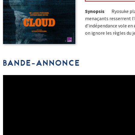
Synopsis
Ryosuke plaq
menaçants resserrent l’é
d’indépendance vole en 
on ignore les règles du j
BANDE-ANNONCE