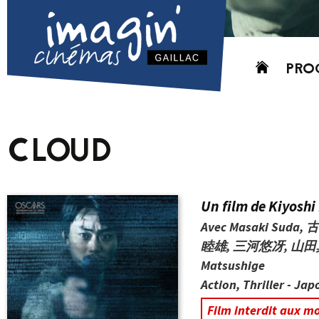
Aller
PRO
au
contenu
AUJO
CETT
CLOUD
PROC
GRIL
P
Un film de Kiyosh
PD
Avec Masaki S
睦雄, 三河悠冴, 山田真歩,
Matsushige
Action, Thriller - Jap
Film interdit aux m