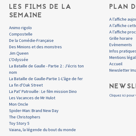
LES FILMS DE LA
PLAN D
SEMAINE
A l’affiche aujo
A l’affiche ce
Animo rigolo
A l’affiche pr
Compostelle
Grille horaire
De la Comédie-Française
Evènements
Des Minions et des monstres
Infos pratique
Jim Queen
Mentions léga
L'Odyssée
Accueil
La Bataille de Gaulle - Partie 2 : J'écris ton
Newsletter Im
nom
La Bataille de Gaulle-Partie 1-L'âge de fer
NEWSL
La fin d'Oak Street
La Pat' Patrouille : Le film mission Dino
Cliquez ici pour 
Les Vacances de Mr Hulot
Mon Oncle
Spider-Man: Brand New Day
The Christophers
Toy Story 5
Vaiana, la légende du bout du monde