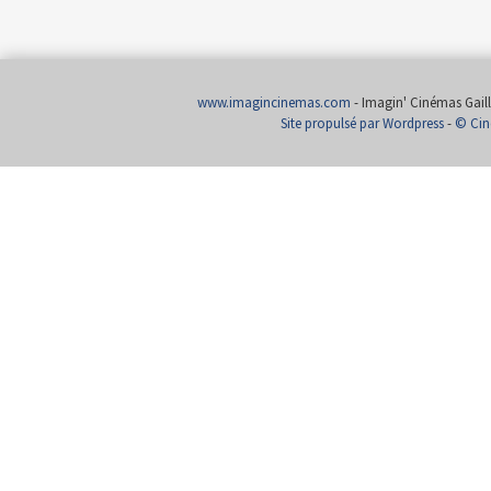
www.imagincinemas.com
- Imagin' Cinémas Gailla
Site propulsé par Wordpress
-
© Cin