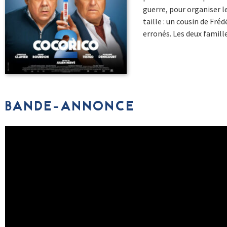
guerre, pour organiser l
taille : un cousin de Fré
erronés. Les deux famille
BANDE-ANNONCE