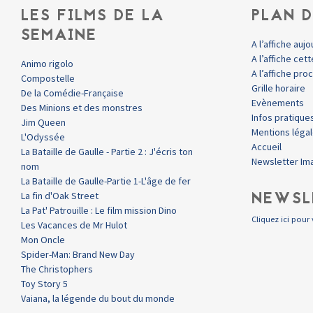
LES FILMS DE LA
PLAN D
SEMAINE
A l’affiche aujo
A l’affiche ce
Animo rigolo
A l’affiche pr
Compostelle
Grille horaire
De la Comédie-Française
Evènements
Des Minions et des monstres
Infos pratique
Jim Queen
Mentions léga
L'Odyssée
Accueil
La Bataille de Gaulle - Partie 2 : J'écris ton
Newsletter Im
nom
La Bataille de Gaulle-Partie 1-L'âge de fer
NEWSL
La fin d'Oak Street
La Pat' Patrouille : Le film mission Dino
Cliquez ici pour 
Les Vacances de Mr Hulot
Mon Oncle
Spider-Man: Brand New Day
The Christophers
Toy Story 5
Vaiana, la légende du bout du monde