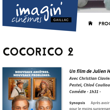
Aller
PRO
au
contenu
AUJO
CETT
COCORICO 2
PROC
GRIL
P
Un film de Julien 
PD
Avec Christian Clavie
Pestel, Chloé Coullo
Comédie - 1h31 -
Synopsis
Après avoir 
pour le moins surprenant