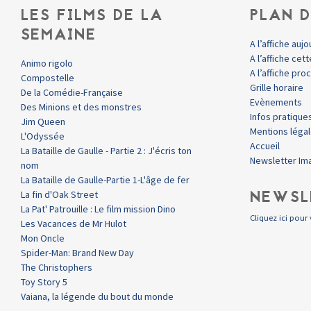
LES FILMS DE LA
PLAN D
SEMAINE
A l’affiche aujo
A l’affiche ce
Animo rigolo
A l’affiche pr
Compostelle
Grille horaire
De la Comédie-Française
Evènements
Des Minions et des monstres
Infos pratique
Jim Queen
Mentions léga
L'Odyssée
Accueil
La Bataille de Gaulle - Partie 2 : J'écris ton
Newsletter Im
nom
La Bataille de Gaulle-Partie 1-L'âge de fer
NEWSL
La fin d'Oak Street
La Pat' Patrouille : Le film mission Dino
Cliquez ici pour 
Les Vacances de Mr Hulot
Mon Oncle
Spider-Man: Brand New Day
The Christophers
Toy Story 5
Vaiana, la légende du bout du monde