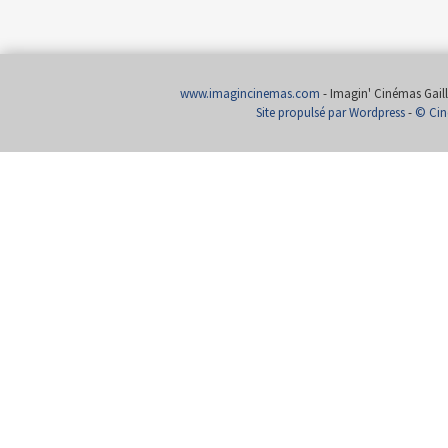
www.imagincinemas.com
- Imagin' Cinémas Gailla
Site propulsé par Wordpress
-
© Cin