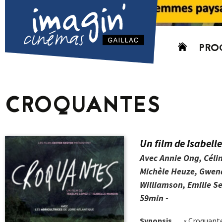
Aller
PRO
au
contenu
AUJO
CETT
CROQUANTES
PROC
GRIL
P
Un film de Isabell
PD
Avec Annie Ong, Célin
Michèle Heuze, Gwena
Williamson, Emilie S
59min -
Synopsis
« Croquantes