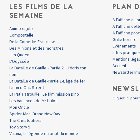
LES FILMS DE LA
PLAN D
SEMAINE
A l’affiche aujo
A l’affiche ce
Animo rigolo
A l’affiche pr
Compostelle
Grille horaire
De la Comédie-Française
Evènements
Des Minions et des monstres
Infos pratique
Jim Queen
Mentions léga
L'Odyssée
Accueil
La Bataille de Gaulle - Partie 2 : J'écris ton
Newsletter Im
nom
La Bataille de Gaulle-Partie 1-L'âge de fer
NEWSL
La fin d'Oak Street
La Pat' Patrouille : Le film mission Dino
Cliquez ici pour 
Les Vacances de Mr Hulot
Mon Oncle
Spider-Man: Brand New Day
The Christophers
Toy Story 5
Vaiana, la légende du bout du monde