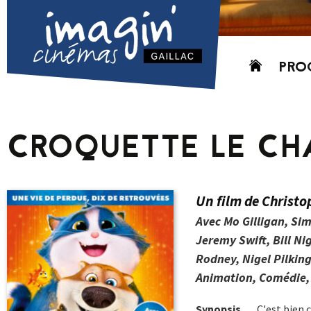
Aller
PRO
au
contenu
AUJO
CETT
CROQUETTE LE CH
PROC
GRIL
P
Un film de Christo
PD
Avec Mo Gilligan, Si
Jeremy Swift, Bill N
Rodney, Nigel Pilkin
Animation, Comédie, 
Synopsis
C'est bien c