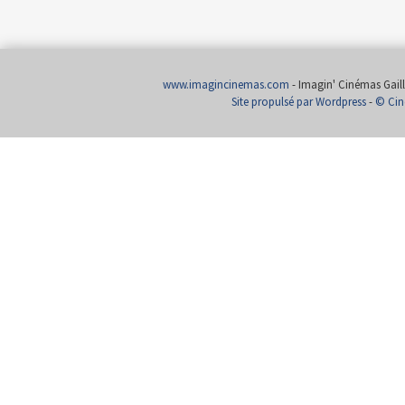
www.imagincinemas.com
- Imagin' Cinémas Gailla
Site propulsé par Wordpress
-
© Cin