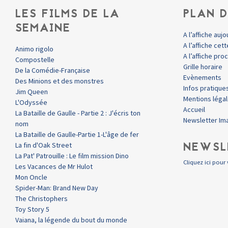
LES FILMS DE LA
PLAN D
SEMAINE
A l’affiche aujo
A l’affiche ce
Animo rigolo
A l’affiche pr
Compostelle
Grille horaire
De la Comédie-Française
Evènements
Des Minions et des monstres
Infos pratique
Jim Queen
Mentions léga
L'Odyssée
Accueil
La Bataille de Gaulle - Partie 2 : J'écris ton
Newsletter Im
nom
La Bataille de Gaulle-Partie 1-L'âge de fer
NEWSL
La fin d'Oak Street
La Pat' Patrouille : Le film mission Dino
Cliquez ici pour 
Les Vacances de Mr Hulot
Mon Oncle
Spider-Man: Brand New Day
The Christophers
Toy Story 5
Vaiana, la légende du bout du monde