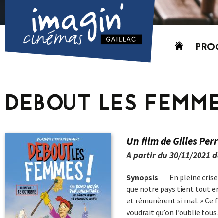
Aller
PRO
au
contenu
AUJO
CETT
DEBOUT LES FEMME
PROC
GRIL
P
Un film de Gilles Per
PD
A partir du 30/11/2021 
Synopsis
En pleine crise 
que notre pays tient tout 
et rémunèrent si mal. » Ce fi
voudrait qu’on l’oublie tou