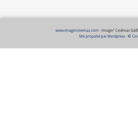
www.imagincinemas.com
- Imagin' Cinémas Gailla
Site propulsé par Wordpress
-
© Cin