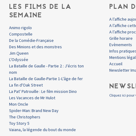
LES FILMS DE LA
PLAN D
SEMAINE
A l’affiche aujo
A l’affiche ce
Animo rigolo
A l’affiche pr
Compostelle
Grille horaire
De la Comédie-Française
Evènements
Des Minions et des monstres
Infos pratique
Jim Queen
Mentions léga
L'Odyssée
Accueil
La Bataille de Gaulle - Partie 2 : J'écris ton
Newsletter Im
nom
La Bataille de Gaulle-Partie 1-L'âge de fer
NEWSL
La fin d'Oak Street
La Pat' Patrouille : Le film mission Dino
Cliquez ici pour 
Les Vacances de Mr Hulot
Mon Oncle
Spider-Man: Brand New Day
The Christophers
Toy Story 5
Vaiana, la légende du bout du monde