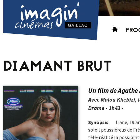
Aller
PRO
au
contenu
AUJO
CETT
DIAMANT BRUT
PROC
GRIL
P
Un film de Agathe
PD
Avec Malou Khebizi, 
Drame - 1h43 -
Synopsis
Liane, 19 an
soleil poussiéreux de Fré
télé-réalité la possibili