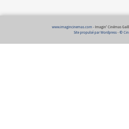
www.imagincinemas.com
- Imagin' Cinémas Gailla
Site propulsé par Wordpress
-
© Cin