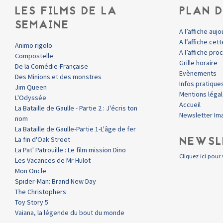
LES FILMS DE LA
PLAN D
SEMAINE
A l’affiche aujo
A l’affiche ce
Animo rigolo
A l’affiche pr
Compostelle
Grille horaire
De la Comédie-Française
Evènements
Des Minions et des monstres
Infos pratique
Jim Queen
Mentions léga
L'Odyssée
Accueil
La Bataille de Gaulle - Partie 2 : J'écris ton
Newsletter Im
nom
La Bataille de Gaulle-Partie 1-L'âge de fer
NEWSL
La fin d'Oak Street
La Pat' Patrouille : Le film mission Dino
Cliquez ici pour 
Les Vacances de Mr Hulot
Mon Oncle
Spider-Man: Brand New Day
The Christophers
Toy Story 5
Vaiana, la légende du bout du monde