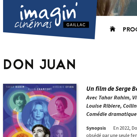
Aller
PRO
au
contenu
AUJO
CETT
DON JUAN
PROC
GRIL
P
Un film de Serge 
PD
Avec Tahar Rahim, Vi
Louise Ribiere, Colli
Comédie dramatique 
Synopsis
En 2022, Do
obsédé par une seule fe