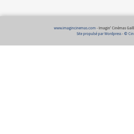
www.imagincinemas.com
- Imagin' Cinémas Gailla
Site propulsé par Wordpress
-
© Cin