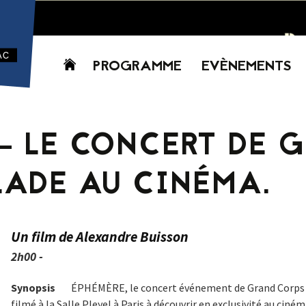
Aller
PROGRAMME
EVÈNEMENTS
au
contenu
AUJOURD’HUI
CETTE SEMAINE
– LE CONCERT DE 
PROCHAINEMENT
GRILLE HORAIRE
ADE AU CINÉMA.
PROGRAMME
PDF
Un film de Alexandre Buisson
2h00 -
Synopsis
ÉPHÉMÈRE, le concert événement de Grand Corps 
filmé à la Salle Pleyel à Paris à découvrir en exclusivité au ciném