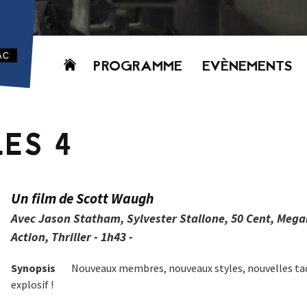
Aller
PROGRAMME
EVÈNEMENTS
au
contenu
AUJOURD’HUI
CETTE SEMAINE
ES 4
PROCHAINEMENT
GRILLE HORAIRE
PROGRAMME
Un film de Scott Waugh
PDF
Avec Jason Statham, Sylvester Stallone, 50 Cent, Meg
Action, Thriller - 1h43 -
Synopsis
Nouveaux membres, nouveaux styles, nouvelles tac
explosif !