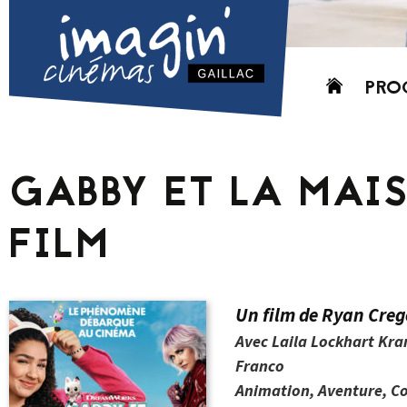
Aller
PRO
au
contenu
AUJO
CETT
GABBY ET LA MAI
PROC
GRIL
FILM
P
PD
Un film de Ryan Creg
Avec Laila Lockhart Kran
Franco
Animation, Aventure, Co