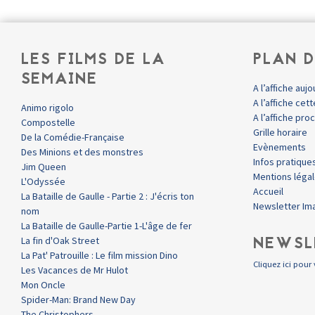
LES FILMS DE LA
PLAN D
SEMAINE
A l’affiche aujo
A l’affiche ce
Animo rigolo
A l’affiche pr
Compostelle
Grille horaire
De la Comédie-Française
Evènements
Des Minions et des monstres
Infos pratique
Jim Queen
Mentions léga
L'Odyssée
Accueil
La Bataille de Gaulle - Partie 2 : J'écris ton
Newsletter Im
nom
La Bataille de Gaulle-Partie 1-L'âge de fer
NEWSL
La fin d'Oak Street
La Pat' Patrouille : Le film mission Dino
Cliquez ici pour 
Les Vacances de Mr Hulot
Mon Oncle
Spider-Man: Brand New Day
The Christophers