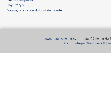
Toy Story 5
Vaiana, la légende du bout du monde
www.imagincinemas.com
- Imagin' Cinémas Gailla
Site propulsé par Wordpress
-
© Cin