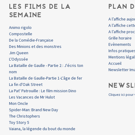
LES FILMS DE LA
PLAN D
SEMAINE
A l’affiche aujo
A l’affiche ce
Animo rigolo
A l’affiche pr
Compostelle
Grille horaire
De la Comédie-Française
Evènements
Des Minions et des monstres
Infos pratique
Jim Queen
Mentions léga
L'Odyssée
Accueil
La Bataille de Gaulle - Partie 2 : J'écris ton
Newsletter Im
nom
La Bataille de Gaulle-Partie 1-L'âge de fer
NEWSL
La fin d'Oak Street
La Pat' Patrouille : Le film mission Dino
Cliquez ici pour 
Les Vacances de Mr Hulot
Mon Oncle
Spider-Man: Brand New Day
The Christophers
Toy Story 5
Vaiana, la légende du bout du monde