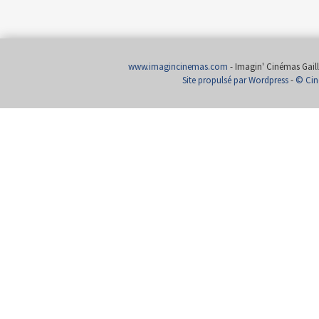
www.imagincinemas.com
- Imagin' Cinémas Gailla
Site propulsé par Wordpress
-
© Cin