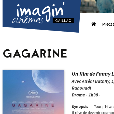
Aller
PRO
au
contenu
AUJO
CETT
GAGARINE
PROC
GRIL
P
Un film de Fanny L
PD
Avec Alséni Bathily,
Rahouadj
Drame - 1h38 -
Synopsis
Youri, 16 an
il rêve de devenir cosmo