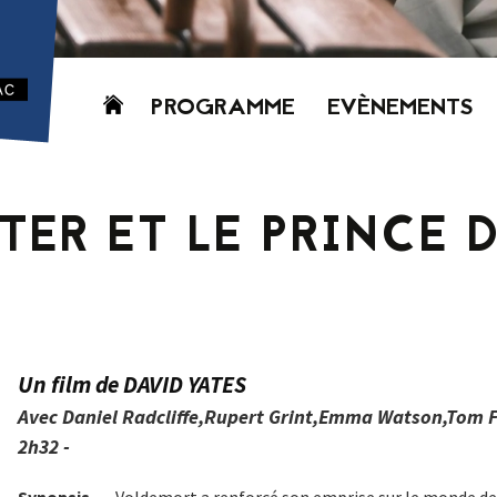
Aller
PROGRAMME
EVÈNEMENTS
au
contenu
AUJOURD’HUI
CETTE SEMAINE
TER ET LE PRINCE 
PROCHAINEMENT
GRILLE HORAIRE
PROGRAMME
PDF
Un film de DAVID YATES
Avec Daniel Radcliffe,Rupert Grint,Emma Watson,Tom 
2h32 -