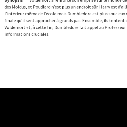
Synopsis
Voldemort a renforcé son emprise sur le monde des 
des Moldus, et Poudlard n’est plus un endroit sûr. Harry est d’ai
l’intérieur même de l’école mais Dumbledore est plus soucieux d
finale qu’il sent approcher à grands pas. Ensemble, ils tentent d
Voldemort et, à cette fin, Dumbledore fait appel au Professeur
informations cruciales.