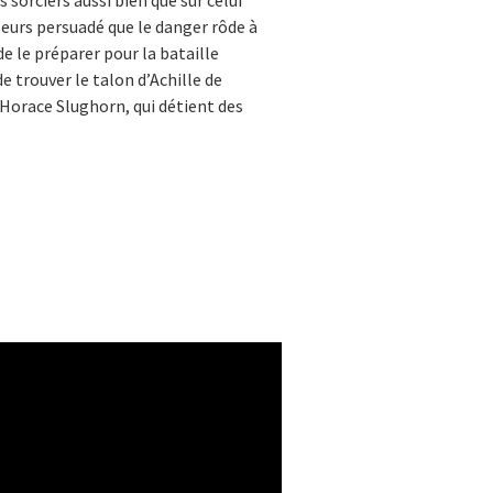
sorciers aussi bien que sur celui
lleurs persuadé que le danger rôde à
e le préparer pour la bataille
e trouver le talon d’Achille de
 Horace Slughorn, qui détient des