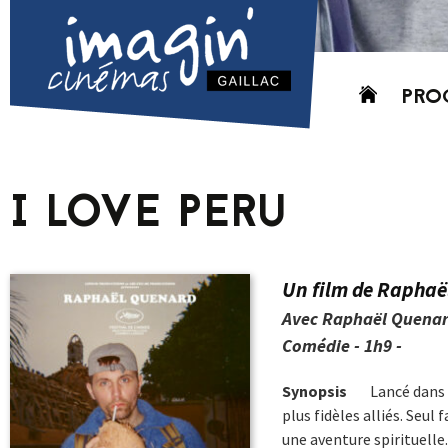
Aller
PRO
au
contenu
AUJO
CETT
I LOVE PERU
PROC
GRIL
P
Un film de Raphaë
PD
Avec Raphaël Quenar
Comédie - 1h9 -
Synopsis
Lancé dans 
plus fidèles alliés. Seul
une aventure spirituelle.