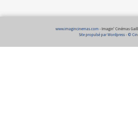
www.imagincinemas.com
- Imagin' Cinémas Gailla
Site propulsé par Wordpress
-
© Cin