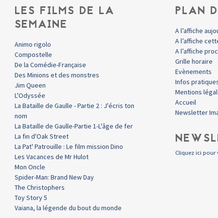
LES FILMS DE LA
PLAN D
SEMAINE
A l’affiche aujo
A l’affiche ce
Animo rigolo
A l’affiche pr
Compostelle
Grille horaire
De la Comédie-Française
Evènements
Des Minions et des monstres
Infos pratique
Jim Queen
Mentions léga
L'Odyssée
Accueil
La Bataille de Gaulle - Partie 2 : J'écris ton
Newsletter Im
nom
La Bataille de Gaulle-Partie 1-L'âge de fer
NEWSL
La fin d'Oak Street
La Pat' Patrouille : Le film mission Dino
Cliquez ici pour 
Les Vacances de Mr Hulot
Mon Oncle
Spider-Man: Brand New Day
The Christophers
Toy Story 5
Vaiana, la légende du bout du monde