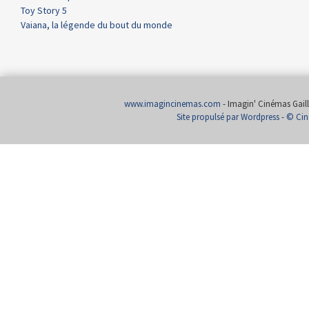
Toy Story 5
Vaiana, la légende du bout du monde
www.imagincinemas.com
- Imagin' Cinémas Gailla
Site propulsé par Wordpress
-
© Cin