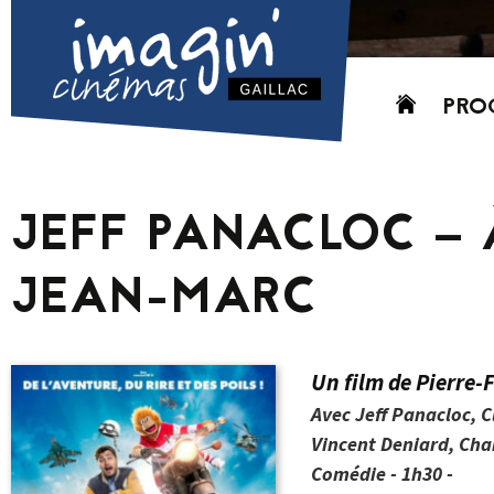
Aller
PRO
au
contenu
AUJO
CETT
JEFF PANACLOC – 
PROC
GRIL
JEAN-MARC
P
PD
Un film de Pierre-
Avec Jeff Panacloc, 
Vincent Deniard, Cha
Comédie - 1h30 -