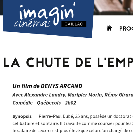
Aller
PRO
au
contenu
AUJO
CETT
LA CHUTE DE L’EM
PROC
GRIL
P
Un film de DENYS ARCAND
PD
Avec Alexandre Landry, Maripier Morin, Rémy Girard
Comédie - Québecois - 2h02 -
Synopsis
Pierre-Paul Dubé, 35 ans, possède un doctorat e
célibataire et solitaire. Il travaille comme coursier pour le
le salaire de ceux-ci est plus élevé que celui d'un chargé de 