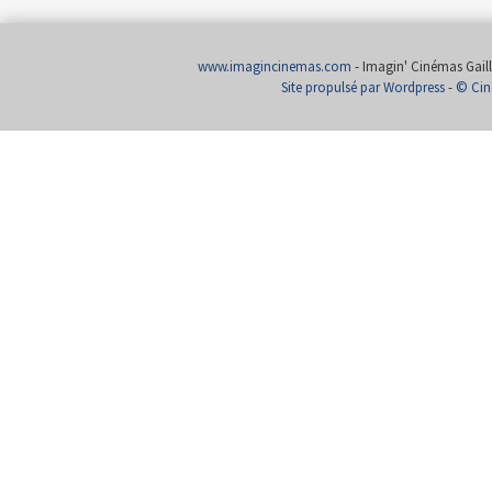
www.imagincinemas.com
- Imagin' Cinémas Gailla
Site propulsé par Wordpress
-
© Cin