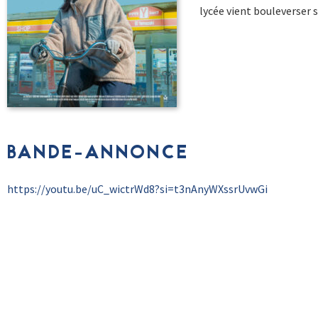
lycée vient bouleverser s
BANDE-ANNONCE
https://youtu.be/uC_wictrWd8?si=t3nAnyWXssrUvwGi