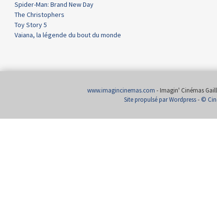
Spider-Man: Brand New Day
The Christophers
Toy Story 5
Vaiana, la légende du bout du monde
www.imagincinemas.com
- Imagin' Cinémas Gailla
Site propulsé par Wordpress
-
© Cin