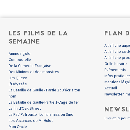
LES FILMS DE LA
PLAN D
SEMAINE
A l’affiche aujo
A l’affiche ce
Animo rigolo
A l’affiche pr
Compostelle
Grille horaire
De la Comédie-Française
Evènements
Des Minions et des monstres
Infos pratique
Jim Queen
Mentions léga
L'Odyssée
Accueil
La Bataille de Gaulle - Partie 2 : J'écris ton
Newsletter Im
nom
La Bataille de Gaulle-Partie 1-L'âge de fer
NEWSL
La fin d'Oak Street
La Pat' Patrouille : Le film mission Dino
Cliquez ici pour 
Les Vacances de Mr Hulot
Mon Oncle