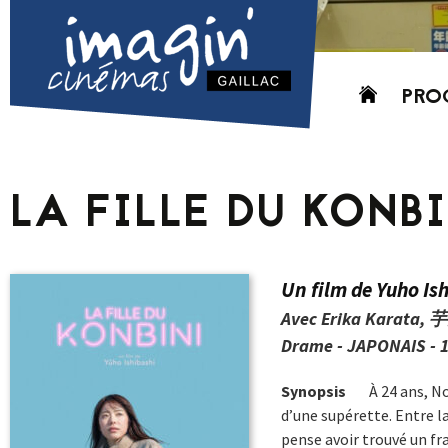
Aller
PRO
au
contenu
AUJO
CETT
LA FILLE DU KONB
PROC
GRIL
P
Un film de Yuho Is
PD
Avec Erika Karat
Drame - JAPONAIS - 1
Synopsis
À 24 ans, N
d’une supérette. Entre l
pense avoir trouvé un fra