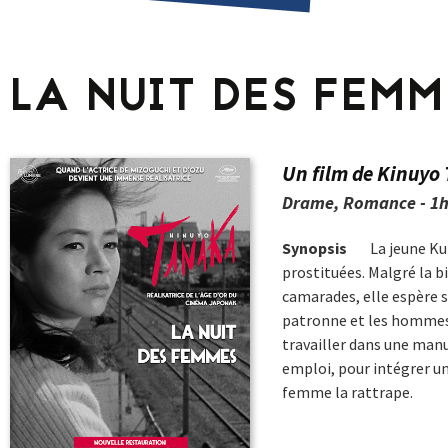
contenu
AUJO
CETT
LA NUIT DES FEMM
PROC
GRIL
P
Un film de Kinuyo
PD
Drame, Romance - 1h
Synopsis
La jeune Ku
prostituées. Malgré la bi
camarades, elle espère s’
patronne et les hommes d
travailler dans une man
emploi, pour intégrer un
femme la rattrape.