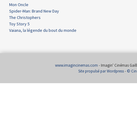
Mon Oncle
Spider-Man: Brand New Day
The Christophers
Toy Story 5
Vaiana, la légende du bout du monde
www.imagincinemas.com
- Imagin' Cinémas Gailla
Site propulsé par Wordpress
-
© Cin