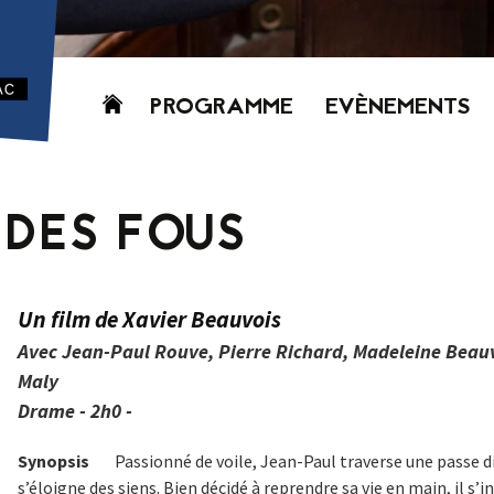
Aller
PROGRAMME
EVÈNEMENTS
au
contenu
AUJOURD’HUI
CETTE SEMAINE
 DES FOUS
PROCHAINEMENT
GRILLE HORAIRE
PROGRAMME
Un film de Xavier Beauvois
PDF
Avec Jean-Paul Rouve, Pierre Richard, Madeleine Beauv
Maly
Drame - 2h0 -
Synopsis
Passionné de voile, Jean-Paul traverse une passe dif
s’éloigne des siens. Bien décidé à reprendre sa vie en main, il s’i