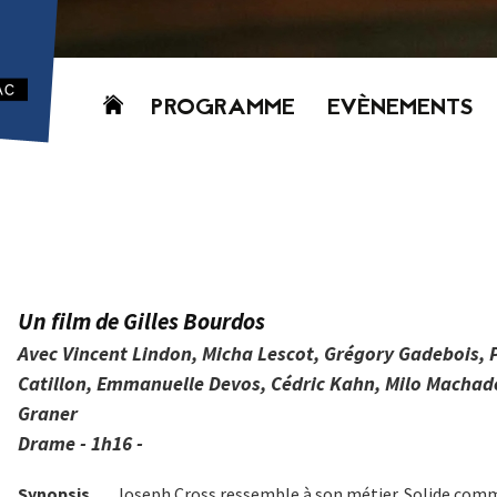
Aller
PROGRAMME
EVÈNEMENTS
au
contenu
AUJOURD’HUI
CETTE SEMAINE
PROCHAINEMENT
GRILLE HORAIRE
PROGRAMME
Un film de Gilles Bourdos
PDF
Avec Vincent Lindon, Micha Lescot, Grégory Gadebois, Pa
Catillon, Emmanuelle Devos, Cédric Kahn, Milo Macha
Graner
Drame - 1h16 -
Synopsis
Joseph Cross ressemble à son métier. Solide comm