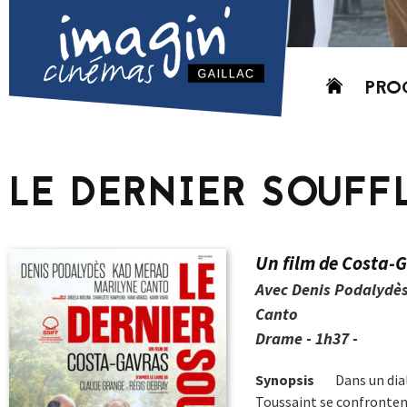
Aller
PRO
au
contenu
AUJO
CETT
LE DERNIER SOUFF
PROC
GRIL
P
Un film de Costa-
PD
Avec Denis Podalydès
Canto
Drame - 1h37 -
Synopsis
Dans un dial
Toussaint se confrontent 