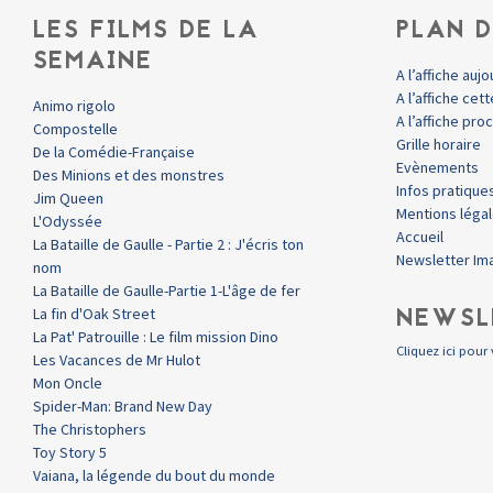
LES FILMS DE LA
PLAN D
SEMAINE
A l’affiche aujo
A l’affiche ce
Animo rigolo
A l’affiche pr
Compostelle
Grille horaire
De la Comédie-Française
Evènements
Des Minions et des monstres
Infos pratique
Jim Queen
Mentions léga
L'Odyssée
Accueil
La Bataille de Gaulle - Partie 2 : J'écris ton
Newsletter Im
nom
La Bataille de Gaulle-Partie 1-L'âge de fer
NEWSL
La fin d'Oak Street
La Pat' Patrouille : Le film mission Dino
Cliquez ici pour 
Les Vacances de Mr Hulot
Mon Oncle
Spider-Man: Brand New Day
The Christophers
Toy Story 5
Vaiana, la légende du bout du monde