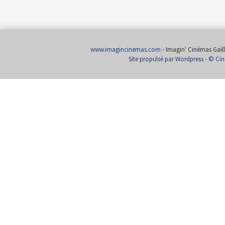
www.imagincinemas.com
- Imagin' Cinémas Gailla
Site propulsé par Wordpress
-
© Cin